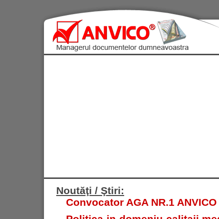
Noutăţi / Ştiri:
Convocator AGA NR.1 ANVICO S.
Politica in domeniu calitaii med