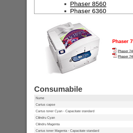
Phaser 8560
Phaser 6360
Phaser 7400
Phaser 7760
Imprimante Alb-negru
Phaser 3117
Phaser 7
Phaser 3124
Phaser 740
Phaser 3125
Phaser 74
Phaser 3250
Phaser 3600
Phaser 4510
Phaser 5335
Consumabile
Phaser 5550
Copiatoare
Nume
Copiatoare Color
Cartus capse
WorkCentre 7132
Cartus toner Cyan - Capacitate standard
WorkCentre 7228
Cilindru Cyan
WorkCentre 7235
Cilindru Magenta
WorkCentre 7245
Cartus toner Magenta - Capacitate standard