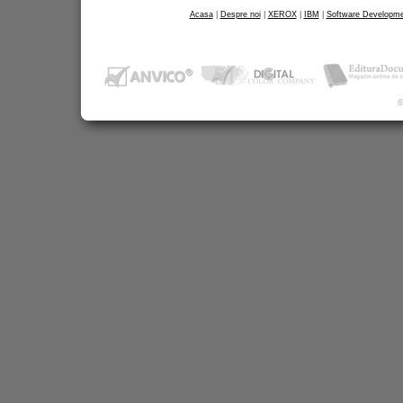
WorkCentre 4260
Acasa
|
Despre noi
|
XEROX
|
IBM
|
Software Developme
Multifunctionale
Multifunctionale Color
Phaser 6110 MFP
Phaser 6115 MFP
©
Phaser 6180 MFP
WorkCentre 7232
WorkCentre 7242
WorkCentre 7328
WorkCentre 7335
WorkCentre 7345
WorkCentre 7655
WorkCentre 7665
WorkCentre 7675
Multifunctionale alb-negr
WorkCentre 3119
WorkCentre PE 220
WorkCentre PE120i
WorkCentre 4118p/41