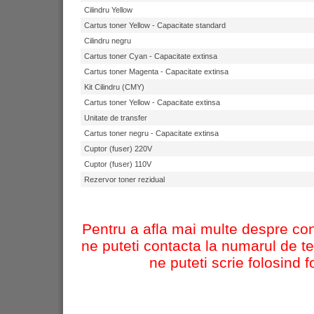
Cilindru Yellow
WorkCentre 7655
Cartus toner Yellow - Capacitate standard
WorkCentre 7665
Cilindru negru
WorkCentre 7675
Cartus toner Cyan - Capacitate extinsa
Copiatoare Alb-negru pan
Cartus toner Magenta - Capacitate extinsa
CopyCentre C118
Kit Cilindru (CMY)
Copiatoare Alb-negru pes
Cartus toner Yellow - Capacitate extinsa
WorkCentre 5225
Unitate de transfer
WorkCentre 5230
Cartus toner negru - Capacitate extinsa
WorkCentre 5632 Cop
Cuptor (fuser) 220V
WorkCentre 5638 Cop
Cuptor (fuser) 110V
WorkCentre 4150
Rezervor toner rezidual
WorkCentre 5645 Cop
WorkCentre 5655 Cop
Pentru a afla mai multe despre co
WorkCentre 5665 Cop
ne puteti contacta la numarul de te
WorkCentre 5675 Cop
ne puteti scrie folosind 
WorkCentre 5687 Cop
Xerox 4112
WorkCentre 5222