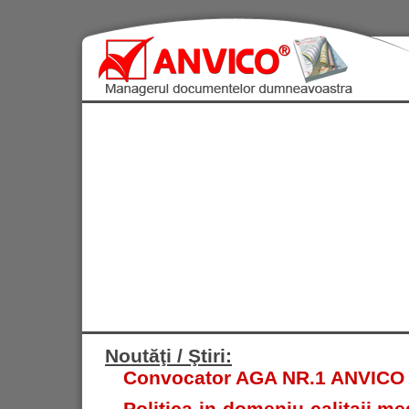
Noutăţi / Ştiri:
Convocator AGA NR.1 ANVICO S.
Politica in domeniu calitaii med