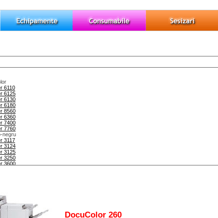
lor
r 6110
r 6125
r 6130
r 6180
r 8560
r 6360
r 7400
r 7760
b-negru
r 3117
r 3124
r 3125
r 3250
r 3600
r 4510
r 5335
r 5550
lor
entre 7132
entre 7228
entre 7235
DocuColor 260
entre 7245