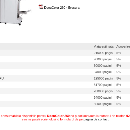
entre 7655
entre 7665
DocuColor 260 - Brosura
entre 7675
b-negru pana la 20 ppm
entre C118
b-negru peste 20 ppm
entre 5225
entre 5230
entre 5632 Copier
entre 5638 Copier
entre 4150
entre 5645 Copier
entre 5655 Copier
Viata estimata
Acoperire
entre 5665 Copier
entre 5675 Copier
215000 pagini
5%
entre 5687 Copier
 4112
90000 pagini
5%
entre 5222
entre 4260
30000 pagini
5%
le Color
34000 pagini
5%
r 6110 MFP
CRU
125000 pagini
5%
r 6115 MFP
r 6180 MFP
31700 pagini
5%
entre 7232
entre 7242
200000 pagini
5%
entre 7328
entre 7335
34000 pagini
5%
entre 7345
entre 7655
50000 pagini
5%
entre 7665
entre 7675
le alb-negru pana la 20 ppm
 consumabilele disponibile pentru
DocuColor 260
ne puteti contacta la numarul de telefon:
02
entre 3119
sau ne puteti scrie folosind formularul de pe
pagina de contact
entre PE 220
entre PE120i
entre 4118p/4118x