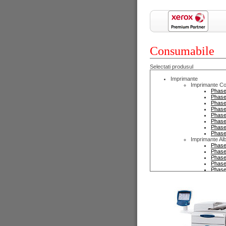
Consumabile
Selectati produsul
Imprimante
Imprimante Co
Phase
Phase
Phase
Phase
Phase
Phase
Phase
Phase
Imprimante Al
Phase
Phase
Phase
Phase
Phase
Phase
Phase
Phase
Copiatoare
Copiatoare Co
WorkC
WorkC
WorkC
WorkC