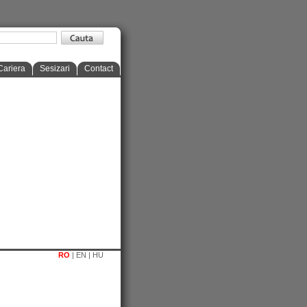
Cariera
Sesizari
Contact
RO
|
EN
|
HU