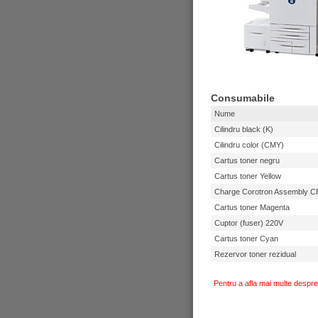
WorkC
WorkC
WorkC
Copiatoare Al
CopyC
Copiatoare Al
WorkC
WorkC
WorkC
WorkC
WorkC
Consumabile
WorkC
WorkC
Nume
WorkC
WorkC
Cilindru black (K)
WorkC
Xerox
Cilindru color (CMY)
WorkC
WorkC
Cartus toner negru
Multifunctionale
Cartus toner Yellow
Multifunctiona
Phase
Charge Corotron Assembly 
Phase
Phase
Cartus toner Magenta
WorkC
WorkC
Cuptor (fuser) 220V
WorkC
WorkC
Cartus toner Cyan
WorkC
WorkC
Rezervor toner rezidual
WorkC
WorkC
Multifunctiona
Pentru a afla mai multe despre
WorkC
WorkC
WorkC
WorkC