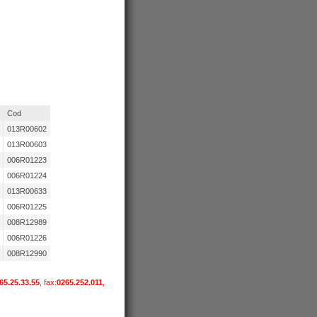
Cod
013R00602
013R00603
006R01223
006R01224
013R00633
006R01225
008R12989
006R01226
008R12990
65.25.33.55
, fax:
0265.252.011
,