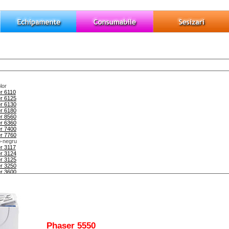
lor
r 6110
r 6125
r 6130
r 6180
r 8560
r 6360
r 7400
r 7760
b-negru
r 3117
r 3124
r 3125
r 3250
r 3600
r 4510
r 5335
r 5550
lor
entre 7132
entre 7228
entre 7235
Phaser 5550
entre 7245