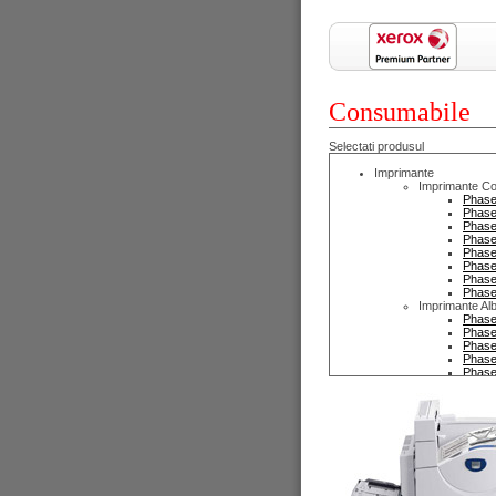
Consumabile
Selectati produsul
Imprimante
Imprimante Co
Phase
Phase
Phase
Phase
Phase
Phase
Phase
Phase
Imprimante Al
Phase
Phase
Phase
Phase
Phase
Phase
Phase
Phase
Copiatoare
Copiatoare Co
WorkC
WorkC
WorkC
WorkC