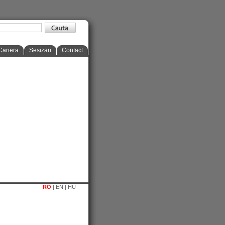
Cariera
Sesizari
Contact
RO
|
EN
|
HU