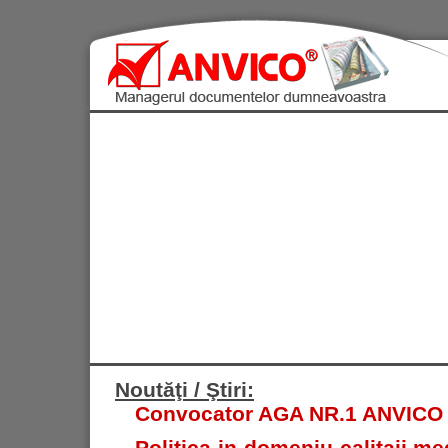
Noutăţi / Ştiri:
Convocator AGA NR.1 ANVICO S.
Politica in domeniu calitaii med