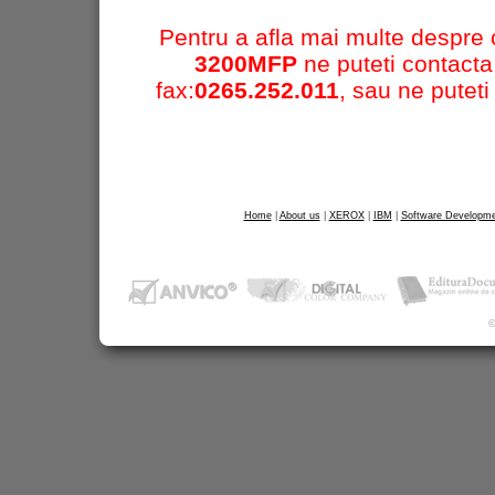
WorkCentre 7655
Pentru a afla mai multe despre
WorkCentre 7665
3200MFP
ne puteti contacta
WorkCentre 7675
fax:
0265.252.011
, sau ne puteti
Black and White Copiers 
CopyCentre C118
Black and White Copiers 
WorkCentre 5225
WorkCentre 5230
Home
|
About us
|
XEROX
|
IBM
|
Software Developme
WorkCentre 5632 Cop
WorkCentre 5638 Cop
WorkCentre 4150
WorkCentre 5645 Cop
©
WorkCentre 5655 Cop
WorkCentre 5665 Cop
WorkCentre 5675 Cop
WorkCentre 5687 Cop
Xerox 4112
WorkCentre 5222