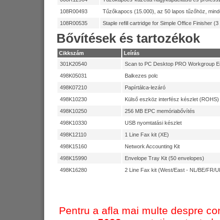
WorkCentre 7655
108R00493
Tűzőkapocs (15.000), az 50 lapos tűzőhöz, mind
WorkCentre 7665
108R00535
Staple refill cartridge for Simple Office Finisher (
WorkCentre 7675
Bővítések és tartozékok
Fekete-fehér másolók Per
Cikkszám
Leírás
CopyCentre C118
301K20540
Scan to PC Desktop PRO Workgroup Edi
Fekete-fehér másolók Per
498K05031
Balkezes polc
WorkCentre 5225
498K07210
Papírtálca-lezáró
WorkCentre 5230
498K10230
Külső eszköz interfész készlet (ROHS)
WorkCentre 5632 Cop
498K10250
256 MB EPC memóriabővítés
WorkCentre 5638 Cop
498K10330
USB nyomtatási készlet
WorkCentre 4150
498K12110
1 Line Fax kit (XE)
WorkCentre 5645 Cop
498K15160
Network Accounting Kit
WorkCentre 5655 Cop
498K15990
Envelope Tray Kit (50 envelopes)
WorkCentre 5665 Cop
498K16280
2 Line Fax kit (West/East - NL/BE/FR/
WorkCentre 5675 Cop
WorkCentre 5687 Cop
Xerox 4112
Pentru a afla mai multe despre co
WorkCentre 5222