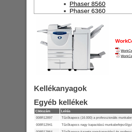
Phaser 8560
Phaser 6360
Phaser 7400
Phaser 7760
Fekete-fehér nyomtatók
Phaser 3117
WorkCe
Phaser 3124
WorkCen
Phaser 3125
WorkCe
Phaser 3250
Phaser 3600
Phaser 4510
Phaser 5335
Kellékanyagok
Phaser 5550
Másolók
Egyéb kellékek
Színes másolók
WorkCentre 7132
Cikkszám
Leírás
WorkCentre 7228
008R12897
Tűzőkapocs (16.000) a professzionális munkabef
WorkCentre 7235
008R12941
Tűzőkapocs nagy kapacitású munkabefejező/gyű
WorkCentre 7245
008R12964
Tűzőkapocs-kazetta nagykapacitású és profess