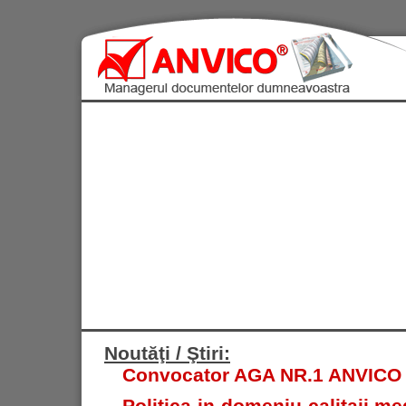
Noutăţi / Ştiri:
Convocator AGA NR.1 ANVICO S.
Politica in domeniu calitaii med