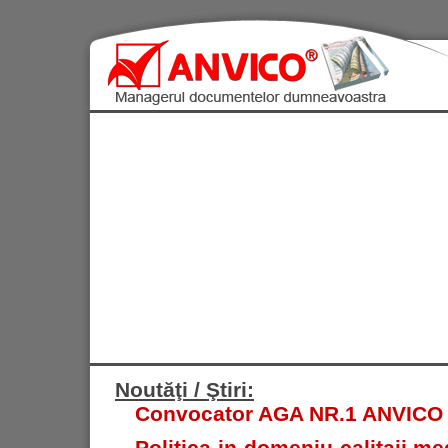
Noutăţi / Ştiri:
Convocator AGA NR.1 ANVICO S.
Politica in domeniu calitaii med