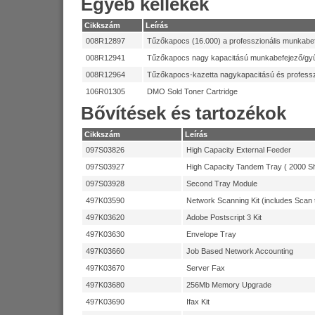
Egyéb kellékek
WorkCentre 7655
Cikkszám
Leírás
WorkCentre 7665
008R12897
Tűzőkapocs (16.000) a professzionális munkabef
WorkCentre 7675
008R12941
Tűzőkapocs nagy kapacitású munkabefejező/gyű
Fekete-fehér másolók Per
008R12964
Tűzőkapocs-kazetta nagykapacitású és profess
CopyCentre C118
106R01305
DMO Sold Toner Cartridge
Fekete-fehér másolók Per
Bővítések és tartozékok
WorkCentre 5225
WorkCentre 5230
Cikkszám
Leírás
WorkCentre 5632 Cop
097S03826
High Capacity External Feeder
WorkCentre 5638 Cop
097S03927
High Capacity Tandem Tray ( 2000 Sh
WorkCentre 4150
097S03928
Second Tray Module
WorkCentre 5645 Cop
497K03590
Network Scanning Kit (includes Scan 
WorkCentre 5655 Cop
497K03620
Adobe Postscript 3 Kit
WorkCentre 5665 Cop
497K03630
Envelope Tray
WorkCentre 5675 Cop
497K03660
Job Based Network Accounting
WorkCentre 5687 Cop
497K03670
Server Fax
Xerox 4112
497K03680
256Mb Memory Upgrade
WorkCentre 5222
497K03690
Ifax Kit