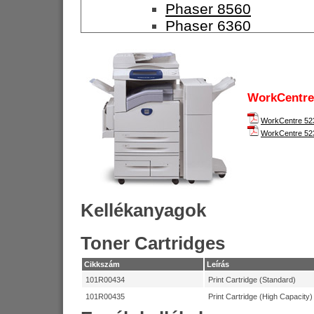
Phaser 8560
Phaser 6360
Phaser 7400
Phaser 7760
Fekete-fehér nyomtatók
Phaser 3117
WorkCentre
Phaser 3124
WorkCentre 523
Phaser 3125
WorkCentre 52
Phaser 3250
Phaser 3600
Phaser 4510
Phaser 5335
Kellékanyagok
Phaser 5550
Másolók
Toner Cartridges
Színes másolók
WorkCentre 7132
Cikkszám
Leírás
WorkCentre 7228
101R00434
Print Cartridge (Standard)
WorkCentre 7235
101R00435
Print Cartridge (High Capacity)
WorkCentre 7245