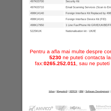
WorkCentre 4260
497K03700
Security Kit
Többfunkciós
497K03710
Email Scanning Services (Scan to Ema
Színes többfunkciós gépe
498K14140
Foreign Interface Kit Replaced by 4
Phaser 6110 MFP
498K14141
Foreign Interface Device Kit (FID)
Phaser 6115 MFP
498K17950
1 Line Fax/Phone Kit GR/IE/UK/BE/FR
Phaser 6180 MFP
5225KUK
Nationalisation kit - UK/IE
WorkCentre 7232
WorkCentre 7242
WorkCentre 7328
Pentru a afla mai multe despre co
WorkCentre 7335
5230
ne puteti contacta la
WorkCentre 7345
fax:
0265.252.011
, sau ne puteti
WorkCentre 7655
WorkCentre 7665
WorkCentre 7675
Fekete-fehér többfunkció
WorkCentre 3119
Itthon
|
Magunkról
|
XEROX
|
IBM
|
Software Development
|
WorkCentre PE 220
WorkCentre PE120i
WorkCentre 4118p/41