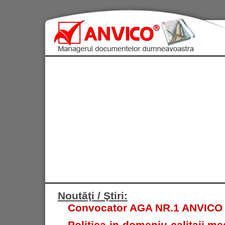
Noutăţi / Ştiri:
Convocator AGA NR.1 ANVICO S.
Politica in domeniu calitaii med