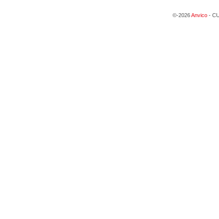
©-2026
Anvico
- CU