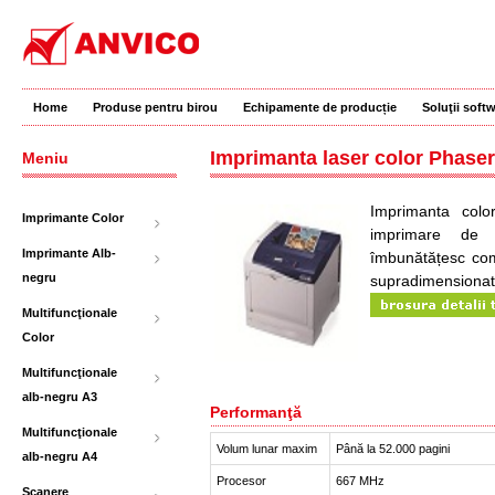
Home
Produse pentru birou
Echipamente de producție
Soluţii soft
Imprimanta laser color Phaser
Meniu
Imprimanta colo
Imprimante Color
imprimare de 
Imprimante Alb-
îmbunătățesc com
negru
supradimensionat
Multifuncţionale
Color
Multifuncţionale
alb-negru A3
Performanţă
Multifuncţionale
Volum lunar maxim
Până la 52.000 pagini
alb-negru A4
Procesor
667 MHz
Scanere