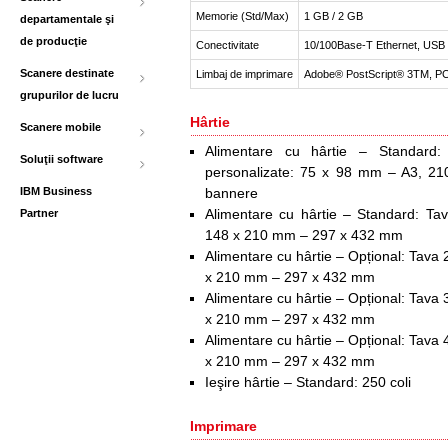
Memorie (Std/Max)
1 GB / 2 GB
departamentale şi
de producţie
Conectivitate
10/100Base-T Ethernet, USB 2
Scanere destinate
Limbaj de imprimare
Adobe® PostScript® 3
TM
, P
grupurilor de lucru
Hârtie
Scanere mobile
Alimentare cu hârtie – Standard:
Soluţii software
personalizate: 75 x 98 mm – A3, 2
IBM Business
bannere
Alimentare cu hârtie – Standard: Tav
Partner
148 x 210 mm – 297 x 432 mm
Alimentare cu hârtie – Opțional: Tava 
x 210 mm – 297 x 432 mm
Alimentare cu hârtie – Opțional: Tava 
x 210 mm – 297 x 432 mm
Alimentare cu hârtie – Opțional: Tava 
x 210 mm – 297 x 432 mm
Ieşire hârtie – Standard: 250 coli
Imprimare