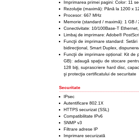
Imprimarea primei pagini: Color: 11 s
Rezoluţie (maximă): Până la 1200 x 12
Procesor: 667 MHz
Memorie (standard / maximă): 1 GB /
Conectivitate: 10/100Base-T Ethernet,
Limbaj de imprimare: Adobe® PostScr
Funcţii de imprimare standard: Setări 
bidirecţional, Smart Duplex, dispunere/
Funcţii de imprimare opțional: Kit de 
GB): adaugă spaţiu de stocare pentru 
128 biţi, suprascriere hard disc, capa
şi protecţia certificatului de securitate
Securitate
IPsec
Autentificare 802.1X
HTTPS securizat (SSL)
Compatibilitate IPv6
SNMP v3
Filtrare adrese IP
Imprimare securizată