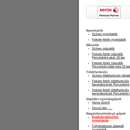
Nyomtatók
Színes nyomtatók
Fekete-fehér nyomtatók
Másolók
Színes másolók
Fekete-fehér másolók
Percenként akár 20 lap
Fekete-fehér másolók
Percenkén több mint 20 la
Többfunkciós
Színes többfunkciós gépe
Fekete-fehér többfunkciós
berendezések Percenként
Fekete-fehér többfunkciós
berendezések Percenkén 
Digitális nyomdagépek
Xerox iGen3
DocuColor .....
Nagytelyesitményü gépek
Kiadványkészítés
nyomtatók
Folyamatosan adagoló
nyomtatók