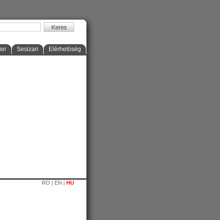
ier
Sesizari
Elérhetöség
RO
|
EN
|
HU