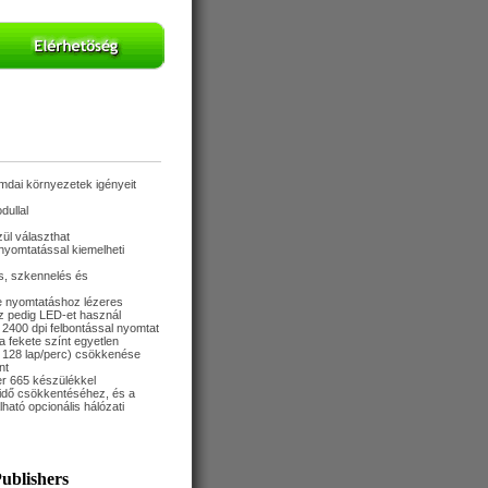
yomdai környezetek igényeit
dullal
ül választhat
 nyomtatással kiemelheti
ás, szkennelés és
te nyomtatáshoz lézeres
z pedig LED-et használ
 2400 dpi felbontással nyomtat
 fekete színt egyetlen
 128 lap/perc) csökkenése
nt
r 665 készülékkel
 idő csökkentéséhez, és a
ató opcionális hálózati
ublishers