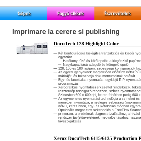
Imprimare la cerere si publishing
DocuTech 128 Highlight Color
Két konfigurációja kielégíti a tranzakciós és kiadói n
egyaránt
Hatékony tűző és kötő opciók a kiegészítő papírmo
Nagykapacitású adagoló és kötegelő opció
128, 155 és 180 lap/perc sebességű konfigurációk köz
p
Az egyedi igényeknek megfelelően előállított kétszínű
márkáját, és fokozhatja dokumentumainak hatását
Egy- és kétoldalas nyomtatás, egyidejű RIP, nyomtat
k
programozás
Xerografikus nyomtatószerkezettel rendelkezik, feke
raszterkép-feldolgozó rendszert, színes nyomtatásho
Színesben 600 x 600 dpi, fekete-fehérben pedig 600 x
Az egymenetes nyomtatási technológia a színeket és a
t
menetben nyomtatja, a névleges sebesség (maximum
nélkül, kétszínben, egy- és kétoldalas módban egyará
Opcionális megosztott szkennelés a FreeFlow Scanne
prInteract: a problémák diagnosztizálásához, a hívási
rendszer távfelügyeletének megvalósításához használh
távszolgáltatás
Xerox DocuTech 6115/6135 Production P